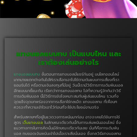
แทงบอลแบบทบ เป็นแบบไหน และ
เราต้องเล่นอย่างไร
แทงบอลแบบทบ
ขั้นตอนการแทงบอลมีแชร์กันอยู่ บนโลกออนไลน์
มากมายแตกต่างกันไปให้เราเลือกเอาไปใช้ตามต้นแบบการเสี่ยงที่เรา
ยอมรับได้ หรือตามเงินลงทุนที่มีอยู่ วันนี้เรามีวิธีการการเดิมพันบอล
อีกแบบมาชี้แนะกัน เรียกว่าการแทงบอลทบ ไปทำความรู้จักกันว่าวิธี
การเดิมพันบอล นี้มีวิธีการยังไงเหมาะสมกับผู้เล่นแบบไหน รวมทั้ง
จุดแข็งจุดบกพร่องจากการเลือกใช้กลเม็ด แทงบอลทบ ที่เพื่อนๆ
ควรจะทำความเข้าใจเอาไว้ก่อนที่จะใช้ประโยชน์งานจริง
สำหรับสหายๆที่อยู่ในแวดวงการพนันมาก่อน อาจจะเคยได้ยินการใช้
สูตร
เว็บแทงบอล
ในลักษณะเดียวกันนี้กับการเล่นพนันออนไลน์ ซึ่ง
แนวทางการในการคิดนั้นมีลักษณะเดียวกันเลย นั่นก็คือการเดิมพัน
บอล ทบยอดเงินพนันเข้าไปเมื่อเราเสียนั่นเอง ซึ่งกลวิธีแทงบอลทบ