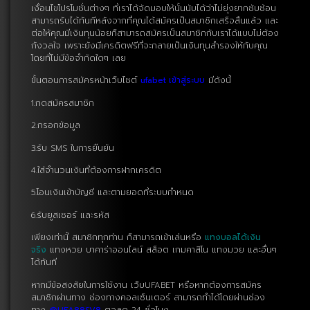
เงื่อนไขโปรโมชั่นต่างๆ ที่เราได้จัดมอบให้นั้นนับได้ว่าไม่ยุ่งยากซับซ้อน
สามารถรับได้ทันทีหลังจากที่คุณได้สมัครเป็นสมาชิกเสร็จสิ้นแล้ว และ
ต่อให้คุณมีเงินทุนน้อยก็สามารถสมัครเป็นสมาชิกกับเราได้แบบไม่ต้อง
กังวลใจ เพราะยังมีเครดิตฟรีที่จะกลายเป็นเงินทุนสำรองให้กับคุณ
โดยที่ไม่มีข้อจำกัดใดๆ เลย
ขั้นตอนการสมัครหน้าเว็บไซต์
ufabet เข้าสู่ระบบ
มีดังนี้
1.กดสมัครสมาชิก
2.กรอกข้อมูล
3.รับ SMS ในการยืนยัน
4.ใส่จำนวนเงินที่ต้องการฝากเครดิต
5.โอนเงินเข้าบัญชี และตามยอดที่ระบบกำหนด
6.รับยูสเซอร์ และรหัส
เพียงเท่านี้ สมาชิกทุกท่าน ก็สามารถเข้าเล่นหรือ
แทงบอลได้เงิน
จริง
แทงหวย บาคาร่าออนไลน์ สล็อต เกมคาสิโน แทงมวย และอื่นๆ
ได้ทันที
หากมีข้อสงสัยในการใช้งาน เว็บUFABET หรือหากต้องการสมัคร
สมาชิกผ่านทาง ช่องทางคอลเซ็นเตอร์ สามารถทำได้โดยผ่านช่อง
ทาง
@UFA88SV8
ตอลด 24 ชั่วโมง