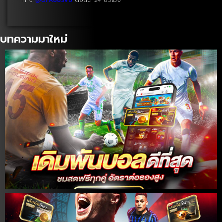
บทความมาใหม่