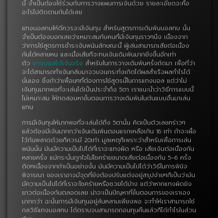
นี้ จำเป็นต้องใช้ร่วมกับการวางแผนการเงินด้วย รายละเอียดจะคือ
อะไรไปติดตามกันได้เลย
แทงบอลทบให้ดีควรจะมีเงินทุน สำหรับสูตรการเดิมพันบอลทบ นั้น
จำเป็นต้องบอกเลยว่าเหมาะสมกับคนที่มีเงินทุนราวๆนึง เนื่องจาก
ว่าการใช้สูตรการชำระเงินพนันลักษณะนี้ ผู้เล่นสามารถเสียต่อเนื่อง
กันได้หลายหน และเมื่อเสียก็จะทบเงินเดิมพันมากยิ่งขึ้นอีกเท่า
ตัว
แทงบอลได้เงินจริง
สำหรับในการวางเดิมพันครั้งถัดมา เพื่อที่ว่า
จะได้สามารถทำเงินกลับมาจวบจนกระทั่งเกิดได้ผลสำเร็จผลกำไรได้
นั่นเอง ซึ่งถ้าว่าเพื่อนๆที่ต้องการใช้สูตรนี้ในการแทงบอล แต่ว่าไม่
เงินทุนมากพอที่จะเล่นได้เป็นประจำถึง 5ตา เราแนะนำว่าวิธีการแบบนี้
ไม่เหมาะสม ให้ทดสอบหาขั้นตอนการวางเดิมพันในต้นแบบอื่นมาเล่น
แทน
การมีเงินทุนให้มากพอที่จะเล่นได้ถึง 5ตานั้น คิดเป็นตัวเลขคร่าวๆ
แล้วต้องมีเงินมากกว่าเงินเดิมพันตอนแรกเหลือเกิน 16 เท่า ถ้าจะเผื่อ
ไว้กันพลาดด้วยก็ควรมี 20เท่า มูลเหตุก็เพราะว่าสำหรับเพื่อการเล่น
พนันนั้น มันมีความเป็นไปได้ที่เราจะแทงผิด หรือ เสียเงินต่อเนื่องกัน
หลายครั้ง แม้กระนั้นถูกใจไม่โชคร้ายขนาดเสียต่อเนื่องกัน 5–6 ครั้ง
ติดๆเนื่องจากถ้าเป็นอย่างงั้น มันมีความเป็นไปได้ว่าวิธีในการพินิจ
พิจารณา ของเราอาจมีจุดที่ยังต้องปรับแต่งอยู่สรุปง่ายๆก็เป็นว่ามัน
มีความเป็นไปได้ที่เราจะโชคร้ายหรือซวยได้บ้าง แต่ว่าหากแทงผิดยิง
ยาวต่อเนื่องกันตลอดเลย น่าจะเป็นปัญหาที่ขั้นตอนการของเราเอง
มากกว่า ฉะนั้นการมีเงินทุนอยู่ล้นหลามเพียงพอ จะทำให้เราสามารถใช้
กลวิธีแทงบอลทบ ได้ตราบจนสามารถถอนทุนคืนแล้วก็ได้กำไรในส่วน