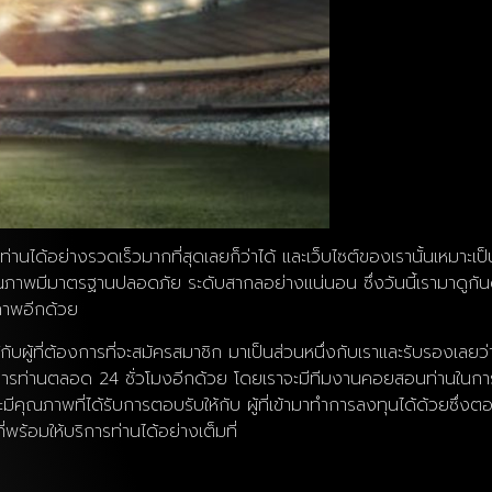
 ท่านได้อย่างรวดเร็วมากที่สุดเลยก็ว่าได้ และเว็บไซต์ของเรานั้นเหมา
คุณภาพมีมาตรฐานปลอดภัย ระดับสากลอย่างแน่นอน ซึ่งวันนี้เรามาดูกันดี
ิภาพอีกด้วย
้กับผู้ที่ต้องการที่จะสมัครสมาชิก มาเป็นส่วนหนึ่งกับเราและรับรองเลยว
ริการท่านตลอด 24 ชั่วโมงอีกด้วย โดยเราจะมีทีมงานคอยสอนท่านในก
ดีและมีคุณภาพที่ได้รับการตอบรับให้กับ ผู้ที่เข้ามาทำการลงทุนได้ด้วย
้อมให้บริการท่านได้อย่างเต็มที่