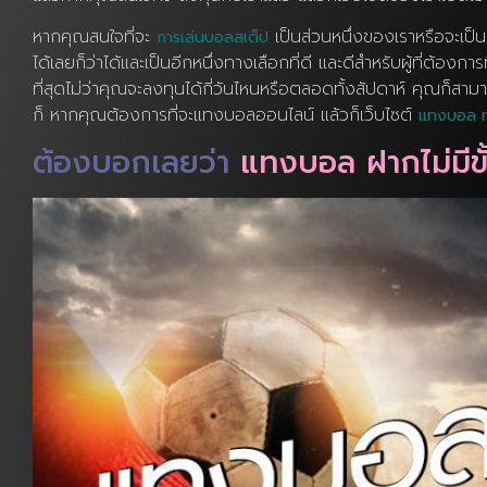
หากคุณสนใจที่จะ
เป็นส่วนหนึ่งของเราหรือจะเป็น
การเล่นบอลสเต็ป
ได้เลยก็ว่าได้และเป็นอีกหนึ่งทางเลือกที่ดี และดีสำหรับผู้ที่ต้
ที่สุดไม่ว่าคุณจะลงทุนได้กี่วันไหนหรือตลอดทั้งสัปดาห์ คุณก็สามา
ก็ หากคุณต้องการที่จะแทงบอลออนไลน์ แล้วก็เว็บไซต์
แทงบอล ท
ต้องบอกเลยว่า
แทงบอล ฝากไม่มีขั้