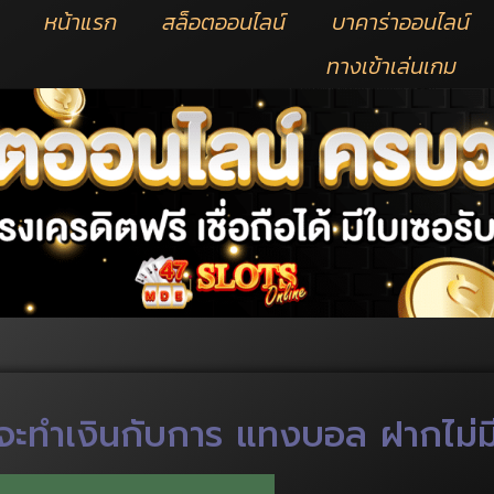
หน้าแรก
สล็อตออนไลน์
บาคาร่าออนไลน์
ทางเข้าเล่นเกม
จะทำเงินกับการ แทงบอล ฝากไม่มีขั