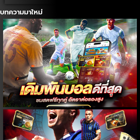
บทความมาใหม่