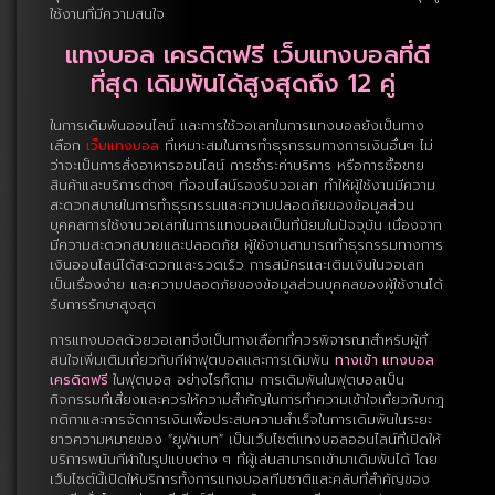
ใช้งานที่มีความสนใจ
แทงบอล เครดิตฟรี เว็บแทงบอลที่ดี
ที่สุด เดิมพันได้สูงสุดถึง 12 คู่
ในการเดิมพันออนไลน์ และการใช้วอเลทในการแทงบอลยังเป็นทาง
เลือก
เว็บแทงบอล
ที่เหมาะสมในการทำธุรกรรมทางการเงินอื่นๆ ไม่
ว่าจะเป็นการสั่งอาหารออนไลน์ การชำระค่าบริการ หรือการซื้อขาย
สินค้าและบริการต่างๆ ที่ออนไลน์รองรับวอเลท ทำให้ผู้ใช้งานมีความ
สะดวกสบายในการทำธุรกรรมและความปลอดภัยของข้อมูลส่วน
บุคคลการใช้งานวอเลทในการแทงบอลเป็นที่นิยมในปัจจุบัน เนื่องจาก
มีความสะดวกสบายและปลอดภัย ผู้ใช้งานสามารถทำธุรกรรมทางการ
เงินออนไลน์ได้สะดวกและรวดเร็ว การสมัครและเติมเงินในวอเลท
เป็นเรื่องง่าย และความปลอดภัยของข้อมูลส่วนบุคคลของผู้ใช้งานได้
รับการรักษาสูงสุด
การแทงบอลด้วยวอเลทจึงเป็นทางเลือกที่ควรพิจารณาสำหรับผู้ที่
สนใจเพิ่มเติมเกี่ยวกับกีฬาฟุตบอลและการเดิมพัน
ทางเข้า แทงบอล
เครดิตฟรี
ในฟุตบอล อย่างไรก็ตาม การเดิมพันในฟุตบอลเป็น
กิจกรรมที่เสี่ยงและควรให้ความสำคัญในการทำความเข้าใจเกี่ยวกับกฎ
กติกาและการจัดการเงินเพื่อประสบความสำเร็จในการเดิมพันในระยะ
ยาวความหมายของ “ยูฟ่าเบท” เป็นเว็บไซต์แทงบอลออนไลน์ที่เปิดให้
บริการพนันกีฬาในรูปแบบต่าง ๆ ที่ผู้เล่นสามารถเข้ามาเดิมพันได้ โดย
เว็บไซต์นี้เปิดให้บริการทั้งการแทงบอลทีมชาติและคลับที่สำคัญของ