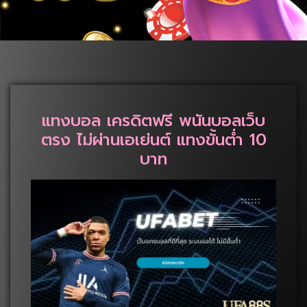
แทงบอล เครดิตฟรี พนันบอลเว็บ
ตรง ไม่ผ่านเอเย่นต์ แทงขั้นต่ำ 10
บาท