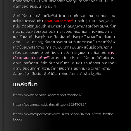
ทุกลีกทั่วโลก เช่น พรีเมียร์ลีกของอังกฤษ ลาลีกาของสเปน บุนเด
สลีกาของเยอรมัน และอื่น ๆ
ซึ่งทำให้สามารถเลือกเดิมพันได้ตามความชื่นชอบและความสนใจของ
แต่ละคนการเดิมพัน
แทงบอลเครดิตฟรี
บอลในรูปแบบของยูฟ่าเบ
ทนั้น ต้องใช้ทุนเงินสำหรับการเล่น โดยคุณสามารถเลือกเดิมพันทีมที่
คิดว่าจะชนะหรือเสมอกับผลการแข่งขัน หรือเลือกแทงผลของการ
แข่งขันเช่นทำประตูทั้งสองทีม ผู้เล่นทำประตู หรืออาจเลือกเล่นแบบ
สดๆ (Live Betting) ที่จะสามารถเดิมพันกับเหตุการณ์ในเวลาที่กำลัง
เกิดขึ้นอย่างไรก็ตาม การเดิมพันในการพนันกีฬาเป็นเรื่องที่มีความ
เสี่ยง และควรให้ความสำคัญในการจัดการทุนและการเลือกเล่น
ทาง
เข้า แทงบอล เครดิตฟรี
อย่างระมัดระวัง ควรให้ความสำคัญในการ
ศึกษาและทำความเข้าใจเกี่ยวกับทีมที่จะเดิมพัน รวมถึงข้อมูลเกี่ยวกับ
สถานะของนักกีฬา ความสำคัญของการเลือกทีมและวิเคราะห์ตาม
ข้อมูลจริง เป็นต้น เพื่อให้มีโอกาสชนะในการเดิมพันที่สูงขึ้น
เเหล่งที่มา
https://www.thehindu.com/sport/football/
https://pubmed.ncbi.nlm.nih.gov/23249092/
https://www.expertreviews.co.uk/outdoor/1406687/best-football-
boots