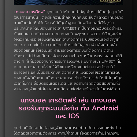
แทงบอล เครดิตฟรี
ยูฟ่าเบทไม่ให้ความสำคัญเพียงแค่กับกลุ่มลูกค้าที่
ใช้บริการเท่านั้น แต่ยังให้ความสำคัญกับกลุ่มเอเย่นต์และตัวแทนอย่าง
เท่าเทียมกัน ซึ่งให้บริการที่ดีที่สุดในฐานะเว็บพนันบอลที่ดีที่สุดใน
ประเทศไทย โดยมีระบบทางเข้า UFABET ที่เป็นทางเข้าเว็บตรงสำหรับ
ตัวแทนเอเย่นต์ UFABETระบบทางเข้า Agent UFABET ที่มีอยู่จะช่วย
ให้ตัวแทนหรือเอเย่นต์สามารถเข้ามาจัดการระบบของตนเองได้ทุกที่
ทุกเวลา
แทงขั้นต่ำ 10 บาท
โดยเพียงแค่เข้าสู่ระบบผ่านลิงค์ทางเข้า
ของตัวแทนหรือเอเย่นต์ สามารถจัดการระบบที่ต้องการได้ตาม
ต้องการ ไม่ว่าจะเป็นการจัดการระบบต่าง ๆ หรือการตรวจสอบสถิติ
ต่าง ๆ ที่เกี่ยวข้องกับกิจกรรมการเดิมพันระบบทางเข้า UFABET ที่มี
ความสะดวกสบายนี้ช่วยให้ตัวแทนหรือเอเย่นต์สามารถทำงานได้
อย่างอิสระและเป็นอิสระตามสะดวกสบาย ไม่ต้องเสียเวลาในการเดิน
ทางมายังสำนักงาน เนื่องจากสามารถเข้ามาจัดการเว็บไซต์ได้ทุกที่ทุก
เวลาที่มีการเชื่อมต่ออินเตอร์เน็ต และยังสามารถติดต่อสอบถามทีม
งานของยูฟ่าเบทได้เสมอ หากมีความขัดข้องหรือสงสัยในการใช้งาน
แทงบอล เครดิตฟรี เล่น แทงบอล
รองรับทุกระบบมือถือ ทั้ง Android
และ IOS.
ทุกท่านที่เป็นเอเย่นต์ของยูฟ่าเบทสามารถเข้ามาจัดการระบบหลังบ้าน
ได้ตลอดเวลาตามต้องการ หากมีคำถามหรือต้องการคำปรึกษาเพิ่ม