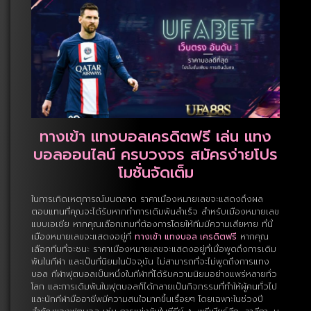
ทางเข้า แทงบอลเครดิตฟรี เล่น แทง
บอลออนไลน์ ครบวงจร สมัครง่ายโปร
โมชั่นจัดเต็ม
ในการเกิดเหตุการณ์บนตลาด ราคาเมืองหมายเลขจะแสดงถึงผล
ตอบแทนที่คุณจะได้รับหากทำการเดิมพันสำเร็จ สำหรับเมืองหมายเลข
แบบเอเชีย หากคุณเลือกเทมที่ต้องการโดยให้ทีมมีความเสียหาย ที่นี่
เมืองหมายเลขจะแสดงอยู่ที่
ทางเข้า แทงบอล เครดิตฟรี
หากคุณ
เลือกทีมที่จะชนะ ราคาเมืองหมายเลขจะแสดงอยู่ที่เมื่อพูดถึงการเดิม
พันในกีฬา และเป็นที่นิยมในปัจจุบัน ไม่สามารถที่จะไม่พูดถึงการแทง
บอล กีฬาฟุตบอลเป็นหนึ่งในกีฬาที่ได้รับความนิยมอย่างแพร่หลายทั่ว
โลก และการเดิมพันในฟุตบอลก็ได้กลายเป็นกิจกรรมที่ทำให้ผู้คนทั่วไป
และนักกีฬามืออาชีพมีความสนใจมากขึ้นเรื่อยๆ โดยเฉพาะในช่วงปี