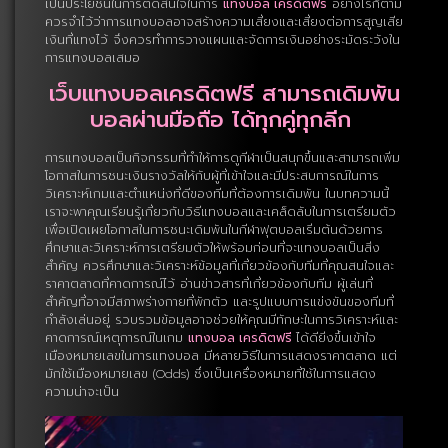
เป็นประโยชน์ในการตัดสินใจในการ
แทงบอล เครดิตฟรี
อย่างไรก็ตาม
ควรจำไว้ว่าการแทงบอลอาจสร้างความเสี่ยงและเสี่ยงต่อการสูญเสีย
เงินที่แทงไว้ จึงควรทำการวางแผนและจัดการเงินอย่างระมัดระวังใน
การแทงบอลเสมอ
เว็บแทงบอลเครดิตฟรี สามารถเดิมพัน
บอลผ่านมือถือ ได้ทุกคู่ทุกลีก
การแทงบอลเป็นกิจกรรมที่ทำให้การดูกีฬาเป็นสนุกขึ้นและสามารถเพิ่ม
โอกาสในการชนะเงินรางวัลให้กับผู้ที่เข้าใจและมีประสบการณ์ในการ
วิเคราะห์เกมและตำแหน่งที่ดีของทีมที่ต้องการเดิมพัน ในบทความนี้
เราจะพาคุณเรียนรู้เกี่ยวกับวิธีแทงบอลและเคล็ดลับในการเตรียมตัว
เพื่อเปิดเผยโอกาสในการชนะเดิมพันในกีฬาฟุตบอลเริ่มต้นด้วยการ
ศึกษาและวิเคราะห์การเตรียมตัวให้พร้อมก่อนที่จะแทงบอลเป็นสิ่ง
สำคัญ ควรศึกษาและวิเคราะห์ข้อมูลที่เกี่ยวข้องกับทีมที่คุณสนใจและ
ราคาตลาดที่คาดการณ์ไว้ อ่านข่าวสารที่เกี่ยวข้องกับทีม ผู้เล่นที่
สำคัญที่อาจมีสภาพร่างกายที่พักตัว และรูปแบบการแข่งขันของทีมที่
กำลังเล่นอยู่ รวบรวมข้อมูลอาจช่วยให้คุณมีทักษะในการวิเคราะห์และ
คาดการณ์เหตุการณ์ในเกม
แทงบอล เครดิตฟรี
ได้ดียิ่งขึ้นเข้าใจ
เมืองหมายเลขในการแทงบอล มีหลายวิธีในการแสดงราคาตลาด แต่
มักใช้เมืองหมายเลข (Odds) ซึ่งเป็นเครื่องหมายที่ใช้ในการแสดง
ความน่าจะเป็น