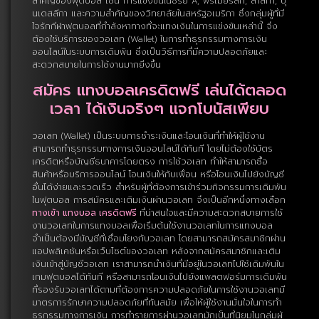
สำคัญของฟุตบอล เช่น การแข่งขันในซีรีย์ A, พรีเมียร์ลีก, ลาลีกา, บุ
นเดสลีกา และความสำคัญของวิทยาลัยในสหรัฐอเมริกา ซึ่งกลุ่มผู้ที่มี
ใจรักกีฬาฟุตบอลที่กำลังหาทางที่จะแทงเงินในการแข่งขันเหล่านี้ จึง
ต้องใช้บริการของวอเลท (Wallet) ในการทำธุรกรรมทางการเงิน
ออนไลน์ในระบบการเดิมพัน ซึ่งเป็นวิธีการที่มีความปลอดภัยและ
สะดวกสบายในการใช้งานมากยิ่งขึ้น
สมัคร แทงบอลเครดิตฟรี เล่นได้ตลอด
เวลา ได้เงินจริงๆ แจกโบนัสเพียบ
วอเลท (Wallet) เป็นระบบการชำระเงินและโอนเงินที่ทำให้ผู้ใช้งาน
สามารถทำธุรกรรมทางการเงินออนไลน์ได้ทันที โดยไม่ต้องใช้บัตร
เครดิตหรือบัญชีธนาคารโดยตรง การใช้วอเลท ทำให้สามารถซื้อ
สินค้าหรือบริการออนไลน์ โอนเงินให้กับเพื่อน หรือโอนเงินไปยังบัญชี
อื่นได้ง่ายและรวดเร็ว สำหรับผู้ที่ต้องการเข้าร่วมกิจกรรมการเดิมพัน
ในฟุตบอล การสมัครและเติมเงินผ่านวอเลท จึงเป็นอีกหนึ่งทางเลือก
ทางเข้า แทงบอล เครดิตฟรี
ที่น่าสนใจและมีความสะดวกสบายการใช้
งานวอเลทในการแทงบอลเพื่อเริ่มต้นใช้งานวอเลทในการแทงบอล
จำเป็นต้องมีบัญชีที่เชื่อมโยงกับวอเลท โดยสามารถสมัครสมาชิกผ่าน
แอปพลิเคชันหรือเว็บไซต์ของวอเลท หลังจากสมัครสมาชิกและเติม
เงินเข้าสู่บัญชีวอเลท เราสามารถนำเงินที่มีอยู่ในวอเลทไปใช้เดิมพันใน
เกมฟุตบอลได้ทันที หรือสามารถโอนเงินไปยังแพลตฟอร์มการเดิมพัน
ที่รองรับวอเลทได้ตามที่ต้องการความปลอดภัยในการใช้งานวอเลทมี
มาตรการรักษาความปลอดภัยที่ทันสมัย เพื่อให้ผู้ใช้งานมั่นใจในการทำ
ธุรกรรมทางการเงิน การทำรายการผ่านวอเลทมักเป็นที่นิยมในกลุ่มผู้