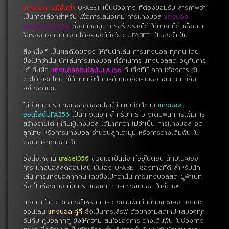
แทงบอล ไม่มีขั้นต่ำ
UFABET เป็นช่องทาง ที่ต้องยอมรับ สารภาพว่า
เป็นทางเลือกสำหรับ เพื่อการเสนอเกม การแทงบอล
แทงบอล
ออนไลน์UFA356
ซึ่งสนับสนุน การสร้างรายได้ ให้ทุกคนได้ เลือกมา
ใช้เรื่อง เอามาทำเงิน ได้อย่างดีทีเดียว UFABET เป็นสิ่งจำเป็น
สิ่งหนึ่งที่ เป็นผลดีโดยตรง ให้กับนักเล่น การแทงบอล ทุกคน โดย
ยิ่งไปกว่านั้น นักเล่นการแทงบอล ที่รักในการ แทงบอลสด อยู่กับการ
ได้ สัมผัส
แทงบอลออนไลน์UFA356
กับสิ่งที่มี ความต้องการ จับ
ตัวได้เลือกไหน ที่มีมากกว่าก็ การกำหนดอัตรา ผลตอบแทน ที่คุ้ม
อย่างชัดเจน
ไม่ว่าเป็นการ แทงบอลสดออนไลน์ ในแบบใดก็ตาม
แทงบอล
ออนไลน์UFA356
เป็นทางเลือก สำหรับการ วางเดิมพัน การเพิ่มการ
สร้างรายได้ ให้กับผู้แทงบอล ได้มากกว่า ไม่ว่าเป็น การแทงบอล จุด
ลูกโทษ หรือการแทงบอล จำนวนลูกเตะมุม หรือการวางเดิมพัน ใน
ตอนการทดเวลาเจ็บ
ซึ่งสิ่งเหล่านี้
ufabet356
ล้วนแต่เป็นสิ่ง ที่อยู่ในตอน ลักษณะของ
การ แทงบอลสดออนไลน์ นั่นเอง UFABET ช่องทางที่ดี สำหรับนัก
เล่น การแทงบอลทุกคน โดยยิ่งไปกว่านั้น การแทงบอลสด ยูฟ่าเบท
ซึ่งเป็นช่องทาง ที่มีการเสนอเกม การแข่งขันบอล ในคู่ต่างๆ
ที่เอามาเป็น ตัวกลางสำหรับ การวางเดิมพัน ในลักษณะของ บอลสด
ออนไลน์
แทงบอล คู่คี่
ซึ่งเป็นการเสิร์ฟ ด้วยความสดใหม่ เสมอๆทุก
วันกับ คู่บอลทุกคู่ ยังให้ความ สนใจของการ วางเดิมพัน ในช่องทาง