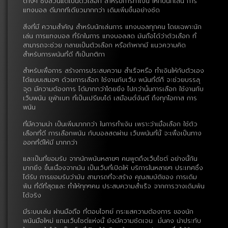
ต่างๆ ซึ่งล้วนแต่เป็นตัวเลือก สำหรับการทำเงิน ให้กับนักเล่น การ
แทงบอล ดีมากทีเดียวมากกว่า เดิมเพิ่มขึ้นอย่างชัด
สิ่งที่มี ความสำคัญ สำหรับนักเล่นการ แทงบอลทุกคน โดยเฉพาะนัก
เล่น การแทงบอล ที่รักในการ แทงบอลสด มันถือได้ว่าตัวเลือก ที่
สามารถจะช่วย กลายเป็นตัวเลือก หรือถ้าหากมี แนวความคิด
สำหรับการพนันที่ดี ก็เป็นกติกา
สำหรับเพื่อการ สร้างการประสบความ สำเร็จหรือ ทำเงินให้กับตัวเอง
ได้แบบเสมอๆ ด้วยการเลือก ใช้งานกับเว็บ พนันที่ดีก็ จะช่วยบรรลุ
จุด มีความต้องการ ได้มากกว่าโดยยิ่ง ไปกว่านั้นการเลือก ใช้งานกับ
เว็บพนัน ยูฟ่าเบท ที่เป็นเปรียบได้ เสมือนดั่งันตี ถึงทุกโอกาส การ
พนัน
ที่มีความน่า เป็นเพิ่มมากกว่า ในการทำเงิน เพราะว่าเมื่อเลือก ใช้ตัว
เลือกที่ดี การเลือกพนัน กับบอลสดผ่าน เว็บพนันที่นี้ จะเพื่อเป็นทาง
ออกที่ดีให้มี มากกว่า
และเป็นที่ยอมรับ จากนักพนันหลายๆ คนพูดถึงเว็บไซต์ อย่างนี้กัน
มากยิ่ง ขึ้นเนื่องจากมัน เป็นเว็บที่เปิดให้ บริการในหลายๆ ประเทศซึ่ง
ได้รับ การยอมรับว่ามัน สามารถที่จะสร้าง คุณสมบัติของ การเดิม
พัน ที่ดีที่สุดและ ทำให้ทุกๆคน ประสบความสำเร็จ จากการวางเดิมพัน
ได้จริง
มีระบบเล่น ผ่านมือถือ ที่ตอบโจทย์ กระแสความต้องการ ของนัก
พนันมือใหม่ แถมเว็บไซต์แห่งนี้ ยังมีความชัดเจน มั่นคง น่าประทับ