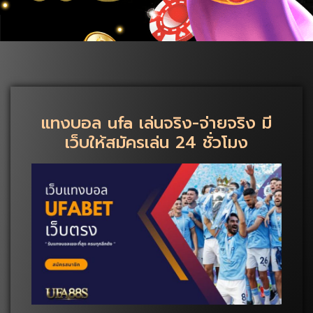
แทงบอล ufa เล่นจริง-จ่ายจริง มี
เว็บให้สมัครเล่น 24 ชั่วโมง