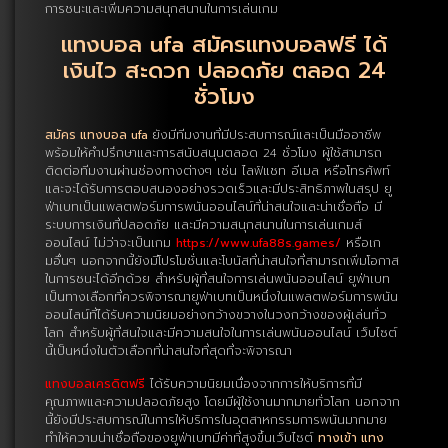
การชนะและเพิ่มความสนุกสนานในการเล่นเกม
แทงบอล ufa สมัครแทงบอลฟรี ได้
เงินไว สะดวก ปลอดภัย ตลอด 24
ชั่วโมง
สมัคร แทงบอล ufa
ยังมีทีมงานที่มีประสบการณ์และเป็นมืออาชีพ
พร้อมให้คำปรึกษาและการสนับสนุนตลอด 24 ชั่วโมง ผู้ใช้สามารถ
ติดต่อทีมงานผ่านช่องทางต่างๆ เช่น ไลฟ์แชท อีเมล หรือโทรศัพท์
และจะได้รับการตอบสนองอย่างรวดเร็วและมีประสิทธิภาพในสรุป ยู
ฟ่าเบทเป็นแพลตฟอร์มการพนันออนไลน์ที่น่าสนใจและน่าเชื่อถือ มี
ระบบการเงินที่ปลอดภัย และมีความสนุกสนานในการเล่นเกมส์
ออนไลน์ ไม่ว่าจะเป็นเกม
https://www.ufa88s.games/
หรือเก
มอื่นๆ นอกจากนี้ยังมีโปรโมชั่นและโบนัสที่น่าสนใจที่สามารถเพิ่มโอกาส
ในการชนะได้อีกด้วย สำหรับผู้ที่สนใจการเล่นพนันออนไลน์ ยูฟ่าเบท
เป็นทางเลือกที่ควรพิจารณายูฟ่าเบทเป็นหนึ่งในแพลตฟอร์มการพนัน
ออนไลน์ที่ได้รับความนิยมอย่างกว้างขวางในวงกว้างของผู้เล่นทั่ว
โลก สำหรับผู้ที่สนใจและมีความสนใจในการเล่นพนันออนไลน์ เว็บไซต์
นี้เป็นหนึ่งในตัวเลือกที่น่าสนใจที่สุดที่จะพิจารณา
แทงบอลเครดิตฟรี
ได้รับความนิยมเนื่องจากการให้บริการที่มี
คุณภาพและความปลอดภัยสูง โดยมีผู้ใช้งานมากมายทั่วโลก นอกจาก
นี้ยังมีประสบการณ์ในการให้บริการในอุตสาหกรรมการพนันมากมาย
ทำให้ความน่าเชื่อถือของยูฟ่าเบทมีค่าที่สูงขึ้นเว็บไซต์
ทางเข้า แทง