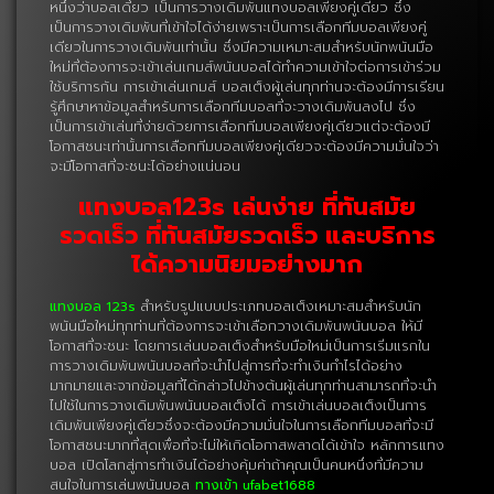
หนึ่งว่าบอลเดี่ยว เป็นการวางเดิมพันแทงบอลเพียงคู่เดียว ซึ่ง
เป็นการวางเดิมพันที่เข้าใจได้ง่ายเพราะเป็นการเลือกทีมบอลเพียงคู่
เดียวในการวางเดิมพันเท่านั้น ซึ่งมีความเหมาะสมสำหรับนักพนันมือ
ใหม่ที่ต้องการจะเข้าเล่นเกมส์พนันบอลได้ทำความเข้าใจต่อการเข้าร่วม
ใช้บริการกัน การเข้าเล่นเกมส์ บอลเต็งผู้เล่นทุกท่านจะต้องมีการเรียน
รู้ศึกษาหาข้อมูลสำหรับการเลือกทีมบอลที่จะวางเดิมพันลงไป ซึ่ง
เป็นการเข้าเล่นที่ง่ายด้วยการเลือกทีมบอลเพียงคู่เดียวแต่จะต้องมี
โอกาสชนะเท่านั้นการเลือกทีมบอลเพียงคู่เดียวจะต้องมีความมั่นใจว่า
จะมีโอกาสที่จะชนะได้อย่างแน่นอน
แทงบอล123s เล่นง่าย ที่ทันสมัย
รวดเร็ว ที่ทันสมัยรวดเร็ว และบริการ
ได้ความนิยมอย่างมาก
แทงบอล 123s
สำหรับรูปแบบประเภทบอลเต็งเหมาะสมสำหรับนัก
พนันมือใหม่ทุกท่านที่ต้องการจะเข้าเลือกวางเดิมพันพนันบอล ให้มี
โอกาสที่จะชนะ โดยการเล่นบอลเต็งสำหรับมือใหม่เป็นการเริ่มแรกใน
การวางเดิมพันพนันบอลที่จะนำไปสู่การที่จะทำเงินกำไรได้อย่าง
มากมายและจากข้อมูลที่ได้กล่าวไปข้างต้นผู้เล่นทุกท่านสามารถที่จะนำ
ไปใช้ในการวางเดิมพันพนันบอลเต็งได้ การเข้าเล่นบอลเต็งเป็นการ
เดิมพันเพียงคู่เดียวซึ่งจะต้องมีความมั่นใจในการเลือกทีมบอลที่จะมี
โอกาสชนะมากที่สุดเพื่อที่จะไม่ให้เกิดโอกาสพลาดได้เข้าใจ หลักการแทง
บอล เปิดโลกสู่การทำเงินได้อย่างคุ้มค่าถ้าคุณเป็นคนหนึ่งที่มีความ
สนใจในการเล่นพนันบอล
ทางเข้า ufabet1688