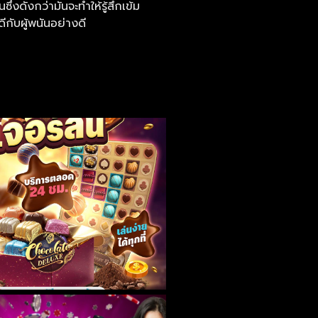
งดังกว่ามันจะทำให้รู้สึกเข้ม
ีกับผู้พนันอย่างดี