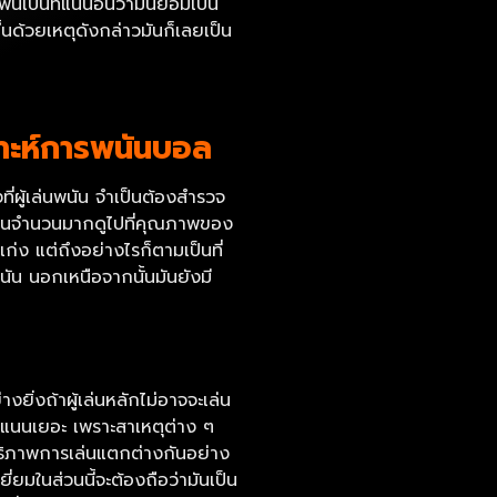
เป็นที่แน่นอนว่ามันย่อมเป็น
ึ้นด้วยเหตุดังกล่าวมันก็เลยเป็น
ราะห์การพนันบอล
ที่ผู้เล่นพนัน จำเป็นต้องสำรวจ
คนจำนวนมากดูไปที่คุณภาพของ
ก่ง แต่ถึงอย่างไรก็ตามเป็นที่
นัน นอกเหนือจากนั้นมันยังมี
างยิ่งถ้าผู้เล่นหลักไม่อาจจะเล่น
ะแนนเยอะ เพราะสาเหตุต่าง ๆ
ทธิภาพการเล่นแตกต่างกันอย่าง
่ยมในส่วนนี้จะต้องถือว่ามันเป็น