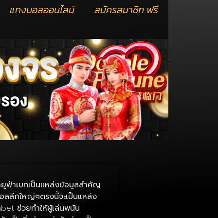
แทงบอลออนไลน์
สมัครสมาชิก ฟรี
ยูฟ่าเบทเป็นแหล่งข้อมูลสำคัญ
บอลลีกใหญ่ๆตรงนี้จะเป็นแหล่ง
fabet
ช่วยทำให้ผู้เล่นพนัน