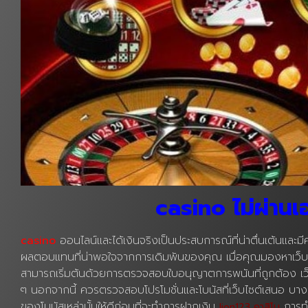
casino ไม่ผ่าน
casino
ออนไลน์และได้เงินจริงเป็นประสบการณ์ที่น่าตื่นเต้นและมีคว
ผลตอบแทนที่น่าพอใจจากการเดิมพันของคุณ เมื่อคุณมองหาเว็บไซต์ 
สามารถเริ่มต้นด้วยการตรวจสอบใบอนุญาตการพนันที่ถูกต้อง เว็
ๆ นอกจากนี้ ควรตรวจสอบโปรโมชั่นและโบนัสที่เว็บไซต์เสนอ บางเว็
ของโบนัสเหล่านั้นให้ดีก่อนที่จะทำการฝากเงิน
การทำร
lion123 คาสิโน