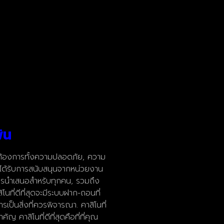
ัน
ดีต้องการทั้งความปลอดภัย, ความ
จะได้รับการสนับสนุนจากหน่วยงาน
มีการนำเสนอสำหรับทุกคน, รวมถึง
สิโนที่ดีที่สุดจะมีระบบฝาก-ถอนที่
ป็นสิ่งที่ควรพิจารณา. คาสิโนที่
ัญ คาสิโนที่ดีที่สุดคือที่ที่คุณ