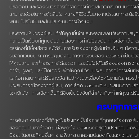
ปลอดภัย และรองรับวิธีการทำรายการที่คุณสะดวกสบาย ในการเลือก casi
สามารถช่วยในการตัดสินใจ หลายที่รีวิวนั้นมาจากประสบการณ์จริง
พนัน โปรโมชั่นและโบนัส ระบบการชำระเงิน
และความเห็นของผู้เล่น ทำให้คุณมั่นใจและเพลิดเพลินกับความสนุกที
กลายเป็นเรื่องที่ผู้คนนับล้านต้องการทำในปัจจุบัน การเลือกเ
casinoที่มีชื่อเสียงและได้รับการรับรองจากผู้เล่นท่านอื่น ๆ มี
รับจากเว็บนั้น ๆ การปฏิบัติงานทางการเงินของ casinoก็เป็นปั
ให้คุณสามารถทำรายการได้สะดวก และมั่นใจได้ในเรื่องของการจ่ายเ
คาร่า, รูเล็ต, และโป๊กเกอร์ เพื่อให้คุณได้รับประสบการณ์การ
และโอกาสในการได้รับรางวัล ไม่ว่าคุณจะเสี่ยงโชคในเกมใด, ควรจำ
ประสบการณ์จริงจากผู้เล่น, การเลือก casinoที่เหมาะสมมีความสำ
โชคดีแล้ว, การเลือกเว็บที่ดีจึงเป็นปัจจัยที่สำคัญที่จะทำให้คุณได้รั
ครบทุกการเ
การค้นหา casinoที่ดีที่สุดในประเทศเป็นโอกาสที่ทุกคนต้องกา
ของคุณเป็นสิ่งสำคัญ เมื่อพูดถึง casinoดีที่สุดในประเทศ, น
มีอยู่, ในขณะที่คนอื่นๆ อาจพิจารณาความปลอดภัยและความสามาร