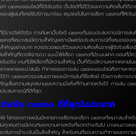
noออนไลน์ที่ได้เงินจริง เว็บไซต์ที่มีรีวิวและความคิดเห็นที่ดีจากผู้
ของผู้เล่นที่เคยใช้บริการมาก่อน สรุปลงไปในการเลือก casinoที่ให้เ
่มีรางวัลได้จริง การค้นหาเว็บไซต์ casinoที่มอบประสบการณ์การเล่นที่น
ว็บ casinoที่เหมาะสมมีความสำคัญเพราะมีผลต่อประสบการณ์ทั้งหมดของ
ความสำคัญอย่างมาก ควรตรวจสอบรีวิวและความคิดเห็นจากผู้ใช้จริงเพื่อเ
จจัยสำคัญที่ควรพิจารณา แนะนำให้เลือก casinoที่มีระบบฝาก-ถอนที่ม
งินจริง เกมที่มีให้เลือกก็มีความสำคัญ เว็บที่ดีจะมีความหลากหลายใน
เล่นที่หลากหลายและน่าสนใจ ท้าทายของการเล่น casinoออนไลน์คือการห
ไว้ว่า casinoควรจะเสมอภาพและมีการเล่นที่ซื่อสัตย์ ด้วยการพิจารณา
คัญเพื่อความสนุกสนานและความมั่งคั่งที่ท่านคาดหวังไว้. การเล่น ca
บประสบการณ์ที่ดีที่สุด.
ดิมพัน casino ดีที่สุดในประเทศ
รสัมผัส โลกของการพนันมีหลายทางเลือกและเลือก casinoที่เหมาะสมสำ
ักพนันทุกคนต่างมีเกณฑ์และความคาดหวังที่แตกต่างกันไป บางคนอาจหล
ถในการชำระเงินเป็นสิ่งสำคัญ สำหรับคนที่ชอบความท้าทายและความสน