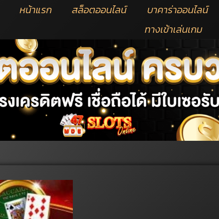
หน้าแรก
สล็อตออนไลน์
บาคาร่าออนไลน์
ทางเข้าเล่นเกม