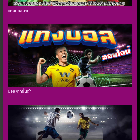
แทงบอล911
บอลฝากขั้นต่ำ