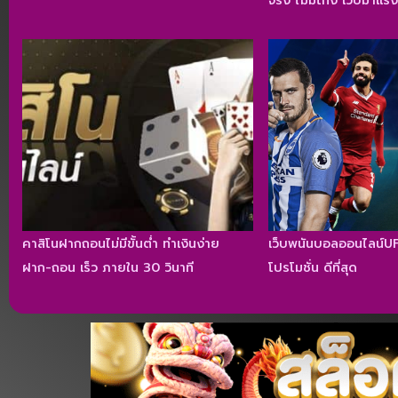
จริง ไม่มีโกง เว็บมาแร
คาสิโนฝากถอนไม่มีขั้นต่ำ ทำเงินง่าย
เว็บพนันบอลออนไลน์UFA
ฝาก-ถอน เร็ว ภายใน 30 วินาที
โปรโมชั่น ดีที่สุด