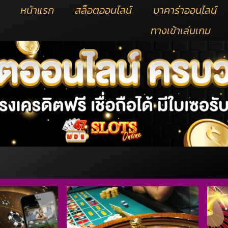
หน้าแรก
สล็อตออนไลน์
บาคาร่าออนไลน์
ทางเข้าเล่นเกม