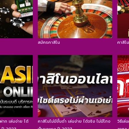
สมัครคาสิโน
คาสิโ
ฝาก เล่นง่าย ได้
คาสิโนไม่มีขั้นต่ำ เล่นง่าย ได้จริง ไม่มีโกง
วิธีเล