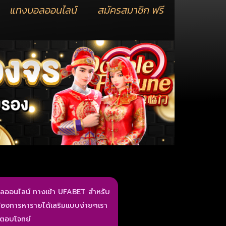
แทงบอลออนไลน์
สมัครสมาชิก ฟรี
อลออนไลน์ ทางเข้า UFABET สำหรับ
่ต้องการหารายได้เสริมแบบง่ายๆเรา
ละตอบโจทย์