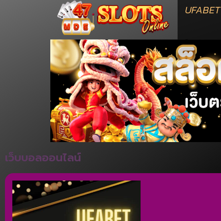
UFABET
เว็บบอลออนไลน์