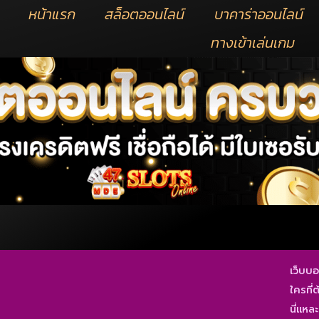
หน้าแรก
สล็อตออนไลน์
บาคาร่าออนไลน์
ทางเข้าเล่นเกม
เว็บบ
ใครที
นี่แห