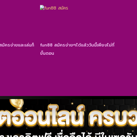
มัครง่ายและเล่นก็
fun88 สมัครง่ายๆได้แล้ววันนี้เพียงไม่กี่
ขั้นตอน