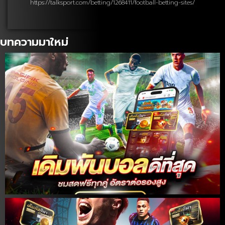
https://talksport.com/betting/1268411/football-betting-sites/
บทความมาใหม่