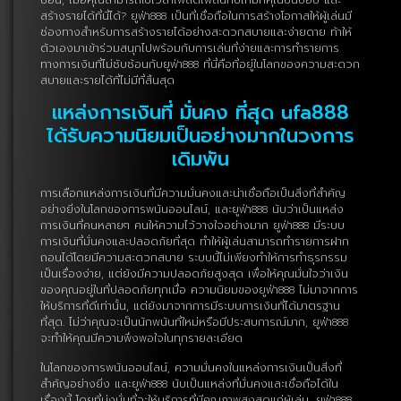
สร้างรายได้ที่นี่ได้? ยูฟ่า888 เป็นที่เชื่อถือในการสร้างโอกาสให้ผู้เล่นมี
ช่องทางสำหรับการสร้างรายได้อย่างสะดวกสบายและง่ายดาย ท้าให้
ตัวเองมาเข้าร่วมสนุกไปพร้อมกับการเล่นที่ง่ายและการทำรายการ
ทางการเงินที่ไม่ซับซ้อนกับยูฟ่า888 ที่นี่คือที่อยู่ในโลกของความสะดวก
สบายและรายได้ที่ไม่มีที่สิ้นสุด
แหล่งการเงินที่ มั่นคง ที่สุด ufa888
ได้รับความนิยมเป็นอย่างมากในวงการ
เดิมพัน
การเลือกแหล่งการเงินที่มีความมั่นคงและน่าเชื่อถือเป็นสิ่งที่สำคัญ
อย่างยิ่งในโลกของการพนันออนไลน์, และยูฟ่า888 นับว่าเป็นแหล่ง
การเงินที่คนหลายๆ คนให้ความไว้วางใจอย่างมาก ยูฟ่า888 มีระบบ
การเงินที่มั่นคงและปลอดภัยที่สุด ทำให้ผู้เล่นสามารถทำรายการฝาก
ถอนได้โดยมีความสะดวกสบาย ระบบนี้ไม่เพียงทำให้การทำธุรกรรม
เป็นเรื่องง่าย, แต่ยังมีความปลอดภัยสูงสุด เพื่อให้คุณมั่นใจว่าเงิน
ของคุณอยู่ในที่ปลอดภัยทุกเมื่อ ความนิยมของยูฟ่า888 ไม่มาจากการ
ให้บริการที่ดีเท่านั้น, แต่ยังมาจากการมีระบบการเงินที่ได้มาตรฐาน
ที่สุด. ไม่ว่าคุณจะเป็นนักพนันที่ใหม่หรือมีประสบการณ์มาก, ยูฟ่า888
จะทำให้คุณมีความพึงพอใจในทุกรายละเอียด
ในโลกของการพนันออนไลน์, ความมั่นคงในแหล่งการเงินเป็นสิ่งที่
สำคัญอย่างยิ่ง และยูฟ่า888 นับเป็นแหล่งที่มั่นคงและเชื่อถือได้ใน
เรื่องนี้ โดยที่มุ่งมั่นที่จะให้บริการที่มีคุณภาพสูงสุดแก่ผู้เล่น, ยูฟ่า888