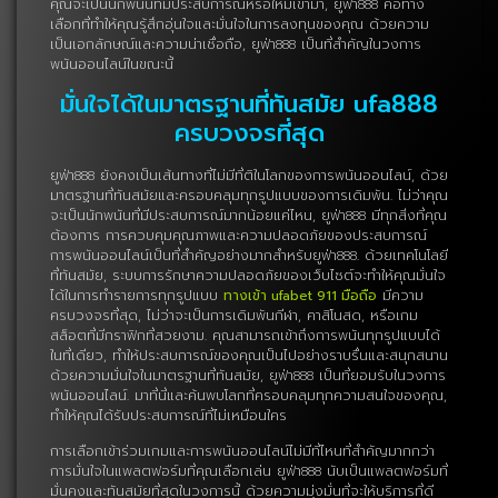
คุณจะเป็นนักพนันที่มีประสบการณ์หรือใหม่เข้ามา, ยูฟ่า888 คือทาง
เลือกที่ทำให้คุณรู้สึกอุ่นใจและมั่นใจในการลงทุนของคุณ ด้วยความ
เป็นเอกลักษณ์และความน่าเชื่อถือ, ยูฟ่า888 เป็นที่สำคัญในวงการ
พนันออนไลน์ในขณะนี้
มั่นใจได้ในมาตรฐานที่ทันสมัย ufa888
ครบวงจรที่สุด
ยูฟ่า888 ยังคงเป็นเส้นทางที่ไม่มีที่ติในโลกของการพนันออนไลน์, ด้วย
มาตรฐานที่ทันสมัยและครอบคลุมทุกรูปแบบของการเดิมพัน. ไม่ว่าคุณ
จะเป็นนักพนันที่มีประสบการณ์มากน้อยแค่ไหน, ยูฟ่า888 มีทุกสิ่งที่คุณ
ต้องการ การควบคุมคุณภาพและความปลอดภัยของประสบการณ์
การพนันออนไลน์เป็นที่สำคัญอย่างมากสำหรับยูฟ่า888. ด้วยเทคโนโลยี
ที่ทันสมัย, ระบบการรักษาความปลอดภัยของเว็บไซต์จะทำให้คุณมั่นใจ
ได้ในการทำรายการทุกรูปแบบ
ทางเข้า ufabet 911 มือถือ
มีความ
ครบวงจรที่สุด, ไม่ว่าจะเป็นการเดิมพันกีฬา, คาสิโนสด, หรือเกม
สล็อตที่มีกราฟิกที่สวยงาม. คุณสามารถเข้าถึงการพนันทุกรูปแบบได้
ในที่เดียว, ทำให้ประสบการณ์ของคุณเป็นไปอย่างราบรื่นและสนุกสนาน
ด้วยความมั่นใจในมาตรฐานที่ทันสมัย, ยูฟ่า888 เป็นที่ยอมรับในวงการ
พนันออนไลน์. มาที่นี่และค้นพบโลกที่ครอบคลุมทุกความสนใจของคุณ,
ทำให้คุณได้รับประสบการณ์ที่ไม่เหมือนใคร
การเลือกเข้าร่วมเกมและการพนันออนไลน์ไม่มีที่ไหนที่สำคัญมากกว่า
การมั่นใจในแพลตฟอร์มที่คุณเลือกเล่น ยูฟ่า888 นับเป็นแพลตฟอร์มที่
มั่นคงและทันสมัยที่สุดในวงการนี้ ด้วยความมุ่งมั่นที่จะให้บริการที่ดี