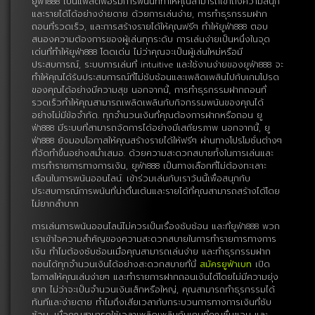
ยูฟ่า888 เป็นแพลตฟอร์มการพนันที่ทำให้คุณสามารถเข้าถึงความสนุก
และรายได้ได้อย่างง่ายดาย ด้วยการเล่นง่าย, การทำธุรกรรมฝาก
ถอนที่รวดเร็ว, และการสร้างรายได้ให้คุณฟรีๆ ทำให้ยูฟ่า888 ตอบ
สนองความต้องการของผู้เล่นทุกระดับ การเล่นง่ายเป็นหนึ่งในจุด
เด่นที่ทำให้ยูฟ่า888 โดดเด่น ไม่ว่าคุณจะเป็นผู้เล่นใหม่หรือมี
ประสบการณ์, ระบบการเล่นที่ intuitive และใช้งานง่ายของยูฟ่า888 จะ
ทำให้คุณได้รับประสบการณ์ที่ไม่ซับซ้อนและเพลิดเพลินไปกับเกมโปรด
ของคุณได้อย่างมีความสุข นอกจากนี้, การทำธุรกรรมฝากถอนที่
รวดเร็วทำให้คุณสามารถเพลิดเพลินกับกิจกรรมพนันของคุณได้
อย่างไม่มีข้อจำกัด. ทุกจำนวนเงินที่คุณต้องการฝากหรือถอน ยู
ฟ่า888 มีระบบที่สามารถจัดการได้อย่างมีเสถียรภาพ นอกจากนี้, ยู
ฟ่า888 ยังมอบโอกาสให้คุณสร้างรายได้ให้ฟรีๆ ผ่านทางโปรโมชั่นต่างๆ
ที่จัดทำขึ้นอย่างสม่ำเสมอ. ด้วยความสะดวกสบายทั้งในการเล่นและ
การทำรายการทางการเงิน, ยูฟ่า888 เป็นทางเลือกที่ไม่ต้องทะเลาะ
เลือนในการพนันออนไลน์. เข้าร่วมเล่นกับเราวันนี้เพื่อสนุกกับ
ประสบการณ์การพนันที่น่าตื่นเต้นและรายได้ที่คุณสามารถสร้างได้โดย
ไม่ยากลำบาก
การเล่นการพนันออนไลน์ไม่ควรเป็นเรื่องซับซ้อน และที่ยูฟ่า888 พวก
เราเข้าใจความสำคัญของความสะดวกสบายในการทำรายการทางการ
เงิน ทำไมต้องซับซ้อนเมื่อคุณสามารถเล่นง่าย และทำธุรกรรมฝาก
ถอนได้ทุกจำนวนเงินได้อย่างสะดวกสบายที่นี่
สมัครยูฟ่าเบท
เปิด
โอกาสให้คุณเล่นง่ายๆ และทำรายการฝากถอนเงินได้โดยไม่มีความยุ่ง
ยาก ไม่ว่าจะเป็นจำนวนเงินเล็กหรือใหญ่, คุณสามารถทำธุรกรรมได้
ทันทีและง่ายดาย ทำไมถึงเสียเวลากับกระบวนการทางการเงินที่ซับ
ซ้อน, เมื่อคุณสามารถใช้เวลาเพลิดเพลินกับเกมที่คุณชื่นชอบ และ