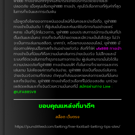
ฟ่า888 ทางเข้าคือที่ที่ทุกคนสามารถเข้าใช้บริการได้โดยง่ายและ
ปลอดภัย เมื่อคุณเลือกยูฟ่า888 ทางเข้า, คุณได้เลือกทางที่คุ้มค่าที่สุด
ในการทำเงินและการเดิมพัน
เมื่อพูดถึงโลกของการพนันออนไลน์ที่มั่นคงและน่าเชื่อถือ, ยูฟ่า888
ทางเข้าเป็นอันดับ 1 ที่ผู้เล่นมั่นใจและหันมาใช้บริการกันอย่างแพร่
หลาย. เป็นที่รู้จักในวงการ, ยูฟ่า888 มอบประสบการณ์การเดิมพันที่น่า
ตื่นเต้นและมั่นคง การทำเงินที่นี่ง่ายดายและมีความเป็นไปได้สูง ไม่ว่า
จะเป็นการเล่นเกมสล็อต, บาคาร่า, หรือแทงบอลออนไลน์, ยูฟ่า888 มี
ช่องทางให้คุณมีโอกาสทำเงินอย่างแท้จริง สิ่งที่ทำให้
ufa888 ทางเข้า
ทางเข้าเป็นที่นิยมก็คือความมั่นคงในการจ่ายเงินจริง ไม่มีโกงและมี
ระบบที่ชัดเจนในการทำธุรกรรมทางการเงิน ผู้เล่นสามารถมั่นใจได้ใน
ความปลอดภัยที่ยูฟ่า888 ทางเข้ามอบให้ ทั้งในการทำรายการและการ
เล่นเกม ไม่เพียงแค่การทำเงินง่าย, ยูฟ่า888 ยังเป็นที่ยอมรับในการ
จ่ายเงินจริงตามที่ตกลง ถ้าคุณกำลังมองหาแหล่งการพนันที่มั่นคง
และทำเงินง่าย, ยูฟ่า888 ทางเข้าคือตัวเลือกที่ไม่ต้องสงสัย. มาร่วม
เพลิดเพลินและทำเงินด้วยความมั่นคงที่นี่
สมัครผ่านทาง Line :
@UFA88SV8
ขอบคุณแหล่งที่มาดีๆ
สล็อต เว็บตรง
https://punditfeed.com/betting/free-football-betting-tips-sites/