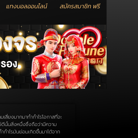
แทงบอลออนไลน์
สมัครสมาชิก ฟรี
วามเสี่ยงมากมาทำกำไรโอกาสที่จะ
นั้นสิ่งหนึ่งซึ่งถือว่ามีความ
ทำกำไรมันย่อมเกิดขึ้นมาได้จาก