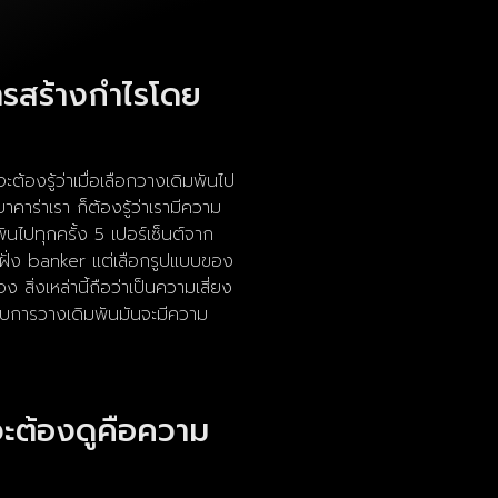
การสร้างกำไรโดย
ะต้องรู้ว่าเมื่อเลือกวางเดิมพันไป
คาร่าเรา ก็ต้องรู้ว่าเรามีความ
นไปทุกครั้ง 5 เปอร์เซ็นต์จาก
กับฝั่ง banker แต่เลือกรูปแบบของ
สิ่งเหล่านี้ถือว่าเป็นความเสี่ยง
ปกับการวางเดิมพันมันจะมีความ
รจะต้องดูคือความ